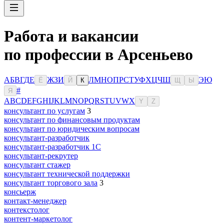
Работа и вакансии
по профессии в Арсеньево
А
Б
В
Г
Д
Е
Ж
З
И
Л
М
Н
О
П
Р
С
Т
У
Ф
Х
Ц
Ч
Ш
Э
Ю
Ё
Й
К
Щ
Ы
#
Я
A
B
C
D
E
F
G
H
I
J
K
L
M
N
O
P
Q
R
S
T
U
V
W
X
Y
Z
консультант по услугам
3
консультант по финансовым продуктам
консультант по юридическим вопросам
консультант-разработчик
консультант-разработчик 1С
консультант-рекрутер
консультант стажер
консультант технической поддержки
консультант торгового зала
3
консьерж
контакт-менеджер
контекстолог
контент-маркетолог