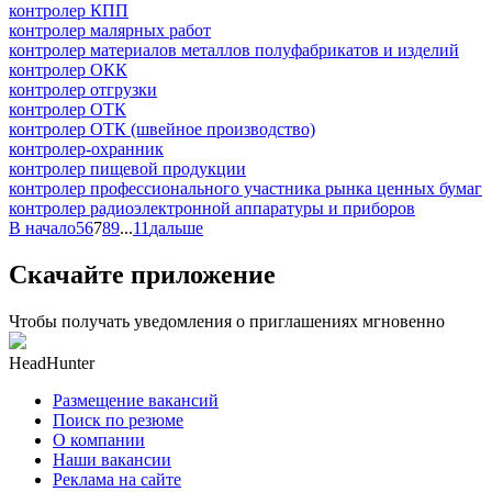
контролер КПП
контролер малярных работ
контролер материалов металлов полуфабрикатов и изделий
контролер ОКК
контролер отгрузки
контролер ОТК
контролер ОТК (швейное производство)
контролер-охранник
контролер пищевой продукции
контролер профессионального участника рынка ценных бумаг
контролер радиоэлектронной аппаратуры и приборов
В начало
5
6
7
8
9
...
11
дальше
Скачайте приложение
Чтобы получать уведомления о приглашениях мгновенно
HeadHunter
Размещение вакансий
Поиск по резюме
О компании
Наши вакансии
Реклама на сайте