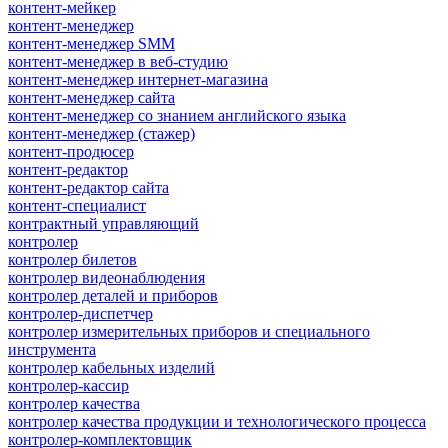
контент-мейкер
контент-менеджер
контент-менеджер SMM
контент-менеджер в веб-студию
контент-менеджер интернет-магазина
контент-менеджер сайта
контент-менеджер со знанием английского языка
контент-менеджер (стажер)
контент-продюсер
контент-редактор
контент-редактор сайта
контент-специалист
контрактный управляющий
контролер
контролер билетов
контролер видеонаблюдения
контролер деталей и приборов
контролер-диспетчер
контролер измерительных приборов и специального
инструмента
контролер кабельных изделий
контролер-кассир
контролер качества
контролер качества продукции и технологического процесса
контролер-комплектовщик