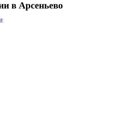
ии в Арсеньево
#