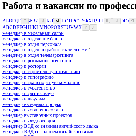
Работа и вакансии по професс
А
Б
В
Г
Д
Е
Ж
З
И
К
Л
Н
О
П
Р
С
Т
У
Ф
Х
Ц
Ч
Ш
Э
Ю
Ё
Й
М
Щ
Ы
Я
A
B
C
D
E
F
G
H
I
J
K
L
M
N
O
P
Q
R
S
T
U
V
W
X
Y
Z
менеджер в мебельный салон
менеджер в отделение банка
менеджер в отдел персонала
менеджер в отдел по работе с клиентами
1
менеджер в отдел телемаркетинга
менеджер в рекламное агентство
менеджер в ресторан
менеджер в строительную компанию
менеджер в типографию
менеджер в транспортную компанию
менеджер в турагентство
менеджер в фитнес-клуб
менеджер в шоу-рум
менеджер выездных продаж
менеджер выставочного зала
менеджер выставочных проектов
менеджер выходного дня
менеджер ВЭД со знанием английского языка
менеджер ВЭД со знанием китайского языка