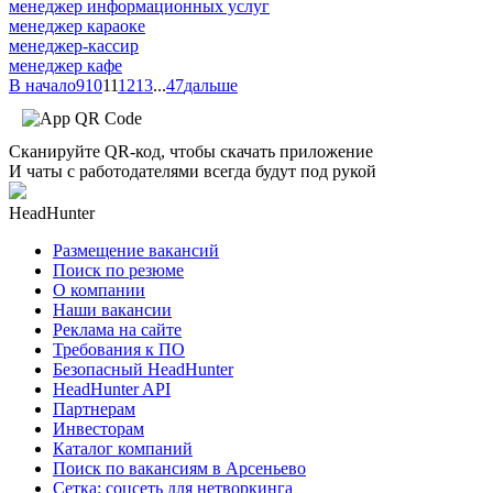
менеджер информационных услуг
менеджер караоке
менеджер-кассир
менеджер кафе
В начало
9
10
11
12
13
...
47
дальше
Сканируйте QR-код, чтобы скачать приложение
И чаты с работодателями всегда будут под рукой
HeadHunter
Размещение вакансий
Поиск по резюме
О компании
Наши вакансии
Реклама на сайте
Требования к ПО
Безопасный HeadHunter
HeadHunter API
Партнерам
Инвесторам
Каталог компаний
Поиск по вакансиям в Арсеньево
Сетка: соцсеть для нетворкинга