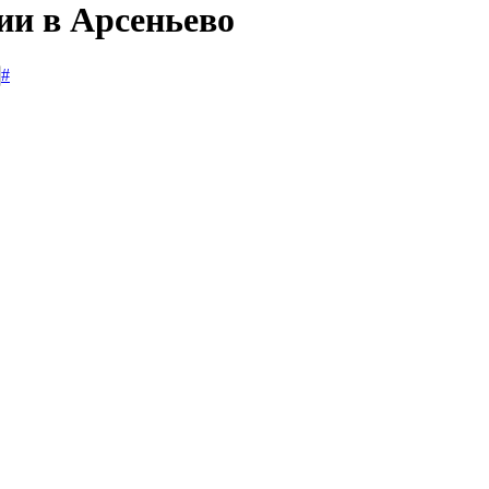
ии в Арсеньево
#