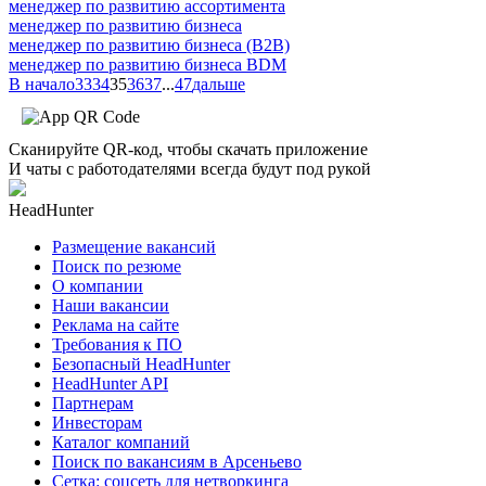
менеджер по развитию ассортимента
менеджер по развитию бизнеса
менеджер по развитию бизнеса (B2B)
менеджер по развитию бизнеса BDM
В начало
33
34
35
36
37
...
47
дальше
Сканируйте QR-код, чтобы скачать приложение
И чаты с работодателями всегда будут под рукой
HeadHunter
Размещение вакансий
Поиск по резюме
О компании
Наши вакансии
Реклама на сайте
Требования к ПО
Безопасный HeadHunter
HeadHunter API
Партнерам
Инвесторам
Каталог компаний
Поиск по вакансиям в Арсеньево
Сетка: соцсеть для нетворкинга