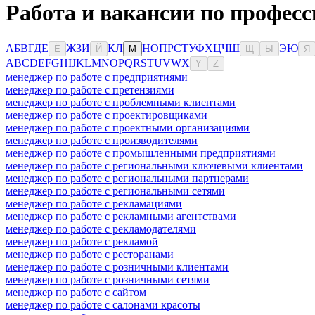
Работа и вакансии по професс
А
Б
В
Г
Д
Е
Ж
З
И
К
Л
Н
О
П
Р
С
Т
У
Ф
Х
Ц
Ч
Ш
Э
Ю
Ё
Й
М
Щ
Ы
Я
A
B
C
D
E
F
G
H
I
J
K
L
M
N
O
P
Q
R
S
T
U
V
W
X
Y
Z
менеджер по работе с предприятиями
менеджер по работе с претензиями
менеджер по работе с проблемными клиентами
менеджер по работе с проектировщиками
менеджер по работе с проектными организациями
менеджер по работе с производителями
менеджер по работе с промышленными предприятиями
менеджер по работе с региональными ключевыми клиентами
менеджер по работе с региональными партнерами
менеджер по работе с региональными сетями
менеджер по работе с рекламациями
менеджер по работе с рекламными агентствами
менеджер по работе с рекламодателями
менеджер по работе с рекламой
менеджер по работе с ресторанами
менеджер по работе с розничными клиентами
менеджер по работе с розничными сетями
менеджер по работе с сайтом
менеджер по работе с салонами красоты