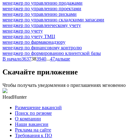
менеджер по управлению продажами
менеджер по управлению проектами
менеджер по управлению рисками
менеджер по управлению складскими запасами
менеджер по управленческому учету
менеджер по учету
менеджер по учету ТМЦ
менеджер по фармаконадзору
менеджер по финансовому контролю
менеджер по формированию клиентской базы
В начало
36
37
38
39
40
...
47
дальше
Скачайте приложение
Чтобы получать уведомления о приглашениях мгновенно
HeadHunter
Размещение вакансий
Поиск по резюме
О компании
Наши вакансии
Реклама на сайте
Требования к ПО