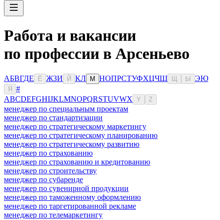
Работа и вакансии
по профессии в Арсеньево
А
Б
В
Г
Д
Е
Ж
З
И
К
Л
Н
О
П
Р
С
Т
У
Ф
Х
Ц
Ч
Ш
Э
Ю
Ё
Й
М
Щ
Ы
#
Я
A
B
C
D
E
F
G
H
I
J
K
L
M
N
O
P
Q
R
S
T
U
V
W
X
Y
Z
менеджер по специальным проектам
менеджер по стандартизации
менеджер по стратегическому маркетингу
менеджер по стратегическому планированию
менеджер по стратегическому развитию
менеджер по страхованию
менеджер по страхованию и кредитованию
менеджер по строительству
менеджер по субаренде
менеджер по сувенирной продукции
менеджер по таможенному оформлению
менеджер по таргетированной рекламе
менеджер по телемаркетингу