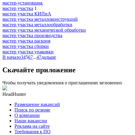
мастер-установщик
мастер участка
1
мастер участка КИПиА
мастер участка металлоконструкций
мастер участка металлообработки
мастер участка механической обработки
мастер участка производства
мастер участка раскроя
мастер участка сборки
мастер участка упаковки
В начало
3
4
5
6
7
...
47
дальше
Скачайте приложение
Чтобы получать уведомления о приглашениях мгновенно
HeadHunter
Размещение вакансий
Поиск по резюме
О компании
Наши вакансии
Реклама на сайте
Требования к ПО