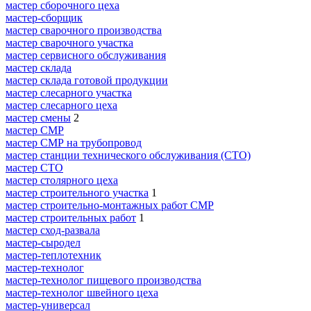
мастер сборочного цеха
мастер-сборщик
мастер сварочного производства
мастер сварочного участка
мастер сервисного обслуживания
мастер склада
мастер склада готовой продукции
мастер слесарного участка
мастер слесарного цеха
мастер смены
2
мастер СМР
мастер СМР на трубопровод
мастер станции технического обслуживания (СТО)
мастер СТО
мастер столярного цеха
мастер строительного участка
1
мастер строительно-монтажных работ СМР
мастер строительных работ
1
мастер сход-развала
мастер-сыродел
мастер-теплотехник
мастер-технолог
мастер-технолог пищевого производства
мастер-технолог швейного цеха
мастер-универсал