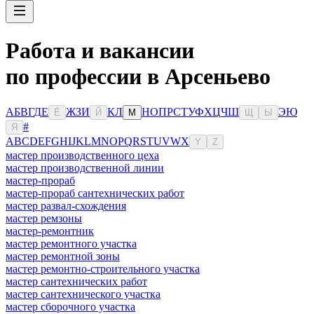
Работа и вакансии
по профессии в Арсеньево
А
Б
В
Г
Д
Е
Ж
З
И
К
Л
Н
О
П
Р
С
Т
У
Ф
Х
Ц
Ч
Ш
Э
Ю
Ё
Й
М
Щ
Ы
#
Я
A
B
C
D
E
F
G
H
I
J
K
L
M
N
O
P
Q
R
S
T
U
V
W
X
Y
Z
мастер производственного цеха
мастер производственной линии
мастер-прораб
мастер-прораб сантехнических работ
мастер развал-схождения
мастер ремзоны
мастер-ремонтник
мастер ремонтного участка
мастер ремонтной зоны
мастер ремонтно-строительного участка
мастер сантехнических работ
мастер сантехнического участка
мастер сборочного участка