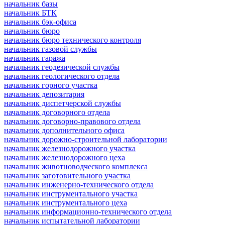
начальник базы
начальник БТК
начальник бэк-офиса
начальник бюро
начальник бюро технического контроля
начальник газовой службы
начальник гаража
начальник геодезической службы
начальник геологического отдела
начальник горного участка
начальник депозитария
начальник диспетчерской службы
начальник договорного отдела
начальник договорно-правового отдела
начальник дополнительного офиса
начальник дорожно-строительной лаборатории
начальник железнодорожного участка
начальник железнодорожного цеха
начальник животноводческого комплекса
начальник заготовительного участка
начальник инженерно-технического отдела
начальник инструментального участка
начальник инструментального цеха
начальник информационно-технического отдела
начальник испытательной лаборатории