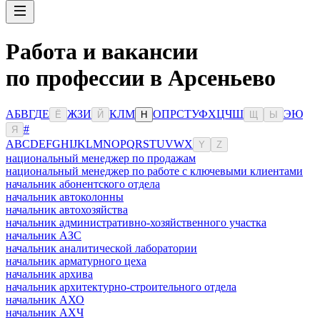
Работа и вакансии
по профессии в Арсеньево
А
Б
В
Г
Д
Е
Ж
З
И
К
Л
М
О
П
Р
С
Т
У
Ф
Х
Ц
Ч
Ш
Э
Ю
Ё
Й
Н
Щ
Ы
#
Я
A
B
C
D
E
F
G
H
I
J
K
L
M
N
O
P
Q
R
S
T
U
V
W
X
Y
Z
национальный менеджер по продажам
национальный менеджер по работе с ключевыми клиентами
начальник абонентского отдела
начальник автоколонны
начальник автохозяйства
начальник административно-хозяйственного участка
начальник АЗС
начальник аналитической лаборатории
начальник арматурного цеха
начальник архива
начальник архитектурно-строительного отдела
начальник АХО
начальник АХЧ