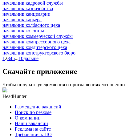
начальник кадровой службы
начальник казначейства
начальник канцелярии
начальник карьера
начальник колбасного цеха
начальник колонны
начальник коммерческой службы
начальник компрессорного цеха
начальник кондитерского цеха
начальник конструкторского бюро
1
2
3
4
5
...
10
дальше
Скачайте приложение
Чтобы получать уведомления о приглашениях мгновенно
HeadHunter
Размещение вакансий
Поиск по резюме
О компании
Наши вакансии
Реклама на сайте
Требования к ПО