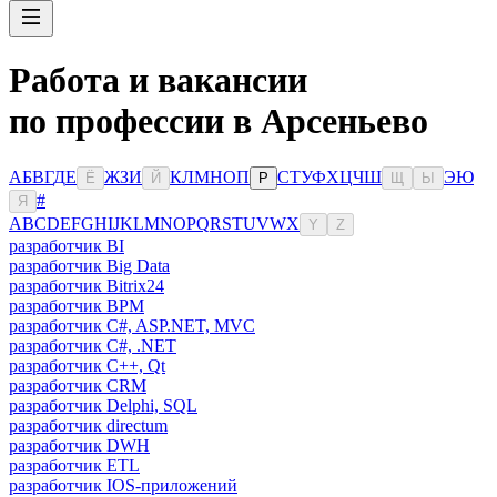
Работа и вакансии
по профессии в Арсеньево
А
Б
В
Г
Д
Е
Ж
З
И
К
Л
М
Н
О
П
С
Т
У
Ф
Х
Ц
Ч
Ш
Э
Ю
Ё
Й
Р
Щ
Ы
#
Я
A
B
C
D
E
F
G
H
I
J
K
L
M
N
O
P
Q
R
S
T
U
V
W
X
Y
Z
разработчик BI
разработчик Big Data
разработчик Bitrix24
разработчик BPM
разработчик C#, ASP.NET, MVC
разработчик C#, .NET
разработчик C++, Qt
разработчик CRM
разработчик Delphi, SQL
разработчик directum
разработчик DWH
разработчик ETL
разработчик IOS-приложений