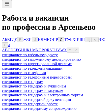
Работа и вакансии
по профессии в Арсеньево
А
Б
В
Г
Д
Е
Ж
З
И
К
Л
М
Н
О
П
Р
Т
У
Ф
Х
Ц
Ч
Ш
Э
Ю
Ё
Й
С
Щ
Ы
#
Я
A
B
C
D
E
F
G
H
I
J
K
L
M
N
O
P
Q
R
S
T
U
V
W
X
Y
Z
специалист по табельному учету
специалист по таможенному декларированию
специалист по таргетированной рекламе
специалист по телекоммуникациям
специалист по телефонии
1
специалист по телефонным переговорам
специалист по тендерам
специалист по тендерам и аукционам
специалист по тендерам и закупкам
специалист по тендерам и электронным торгам
специалист по тендерной документации
специалист по тендерной работе
специалист по тендерному сопровождению