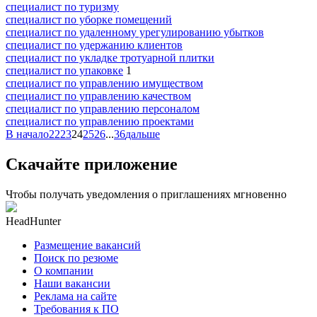
специалист по туризму
специалист по уборке помещений
специалист по удаленному урегулированию убытков
специалист по удержанию клиентов
специалист по укладке тротуарной плитки
специалист по упаковке
1
специалист по управлению имуществом
специалист по управлению качеством
специалист по управлению персоналом
специалист по управлению проектами
В начало
22
23
24
25
26
...
36
дальше
Скачайте приложение
Чтобы получать уведомления о приглашениях мгновенно
HeadHunter
Размещение вакансий
Поиск по резюме
О компании
Наши вакансии
Реклама на сайте
Требования к ПО