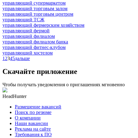
управляющий супермаркетом
управляющий торговым залом
управляющий торговым центром
управляющий ТСЖ
управляющий фермерским хозяйством
управляющий фермой
управляющий филиалом
управляющий филиалом банка
управляющий фитнес-клубом
управляющий хостелом
1
2
3
4
5
дальше
Скачайте приложение
Чтобы получать уведомления о приглашениях мгновенно
HeadHunter
Размещение вакансий
Поиск по резюме
О компании
Наши вакансии
Реклама на сайте
Требования к ПО