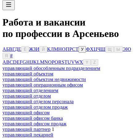
Работа и вакансии
по профессии в Арсеньево
А
Б
В
Г
Д
Е
Ж
З
И
К
Л
М
Н
О
П
Р
С
Т
Ф
Х
Ц
Ч
Ш
Э
Ю
Ё
Й
У
Щ
Ы
#
Я
A
B
C
D
E
F
G
H
I
J
K
L
M
N
O
P
Q
R
S
T
U
V
W
X
Y
Z
управляющий обособленным подразделением
управляющий объектом
управляющий объектом недвижимости
управляющий операционным офисом
управляющий отделением
управляющий отделом
управляющий отделом персонала
управляющий отделом продаж
управляющий офисом
управляющий офисом банка
управляющий офисом продаж
управляющий партнер
1
управляющий пекарней