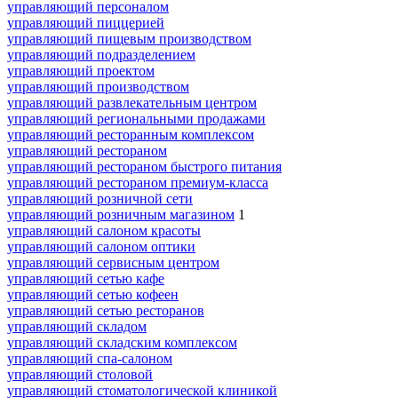
управляющий персоналом
управляющий пиццерией
управляющий пищевым производством
управляющий подразделением
управляющий проектом
управляющий производством
управляющий развлекательным центром
управляющий региональными продажами
управляющий ресторанным комплексом
управляющий рестораном
управляющий рестораном быстрого питания
управляющий рестораном премиум-класса
управляющий розничной сети
управляющий розничным магазином
1
управляющий салоном красоты
управляющий салоном оптики
управляющий сервисным центром
управляющий сетью кафе
управляющий сетью кофеен
управляющий сетью ресторанов
управляющий складом
управляющий складским комплексом
управляющий спа-салоном
управляющий столовой
управляющий стоматологической клиникой